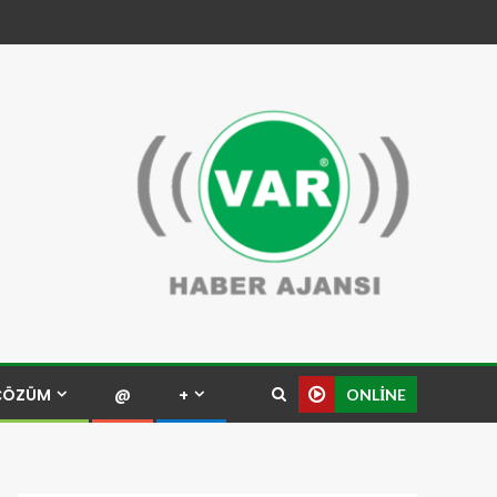
ÇÖZÜM
@
+
ONLINE